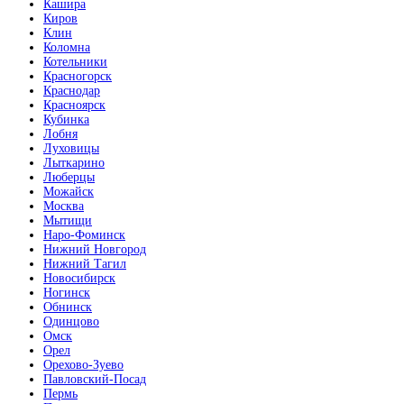
Кашира
Киров
Клин
Коломна
Котельники
Красногорск
Краснодар
Красноярск
Кубинка
Лобня
Луховицы
Лыткарино
Люберцы
Можайск
Москва
Мытищи
Наро-Фоминск
Нижний Новгород
Нижний Тагил
Новосибирск
Ногинск
Обнинск
Одинцово
Омск
Орел
Орехово-Зуево
Павловский-Посад
Пермь