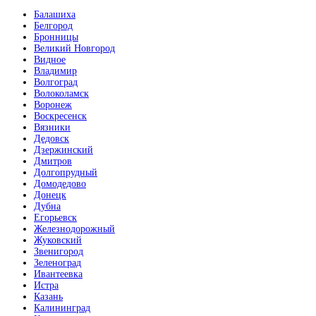
Балашиха
Белгород
Бронницы
Великий Новгород
Видное
Владимир
Волгоград
Волоколамск
Воронеж
Воскресенск
Вязники
Дедовск
Дзержинский
Дмитров
Долгопрудный
Домодедово
Донецк
Дубна
Егорьевск
Железнодорожный
Жуковский
Звенигород
Зеленоград
Ивантеевка
Истра
Казань
Калининград