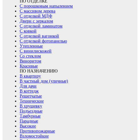
ПО ОТДЕЛКЕ
С порошковым напылением
С массивом дерева
С отделкой МДФ
Двери с зеркалом
С отделкой ламинатом
С ковкой
С отделкой вагонкой
С отделкой фотопанелью
Утепленные
С винилискожей
Со стеклом
Виноритом
Красивые
ПО НАЗНАЧЕНИЮ
В квартиру
В частный дом (уличные)
Для дачи
В коттедж
Решетчатые
Технические
В хрущевку
Подъездные
Тамбурные
Парадные
Высокие
Противопожарные
Взломостойкие