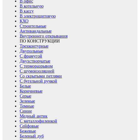
В офис
В котельную
В кассу
В электрощитовую
КХО
Строительные
Антивандальные
Внутреннего открывания
ПО КОНСТРУКЦИИ
Трехконтурные
Двупольные
С фрамугой
Двухстворчатые
С терморазрывом
С шумоизоляцией
Со скрытыми петлями
С бугельной ручкой
Белые
Коричневые
Серые
Зеленые
Темные
Синие
Медный антик
С металлофиленкой
Сейфовые
Бежевые
Беленый дуб