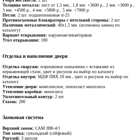
Ребра жёсткости:
2 шт.
Толщина металла:
лист от 1,5 мм., 1,8 мм. +3600 р., 2 мм. +3600 р.,
3 мм. +4500 р., 4 мм. +5800 р., 5 мм. +7000 р.
Петли:
2 шт. подшипниковые d-25
Противосъемные блокираторы с петельной стороны:
2 шт.
Наличник металлический:
40х1,5 мм. (возможна замена по
каталогу)
Вариант открывания:
наружная/левая/правая
Угол открывания:
180
Отделка и наполнение двери
Отделка снаружи:
порошковое напыление с вставками из
нержавеющей стали, цвет и рисунок на выбор по каталогу
Отделка внутри:
МДФ ПВХ 10 мм., цвет и рисунок на выбор по
каталогу
Утепление двери:
комплексное, пенопласт минплита
Утепление коробки:
минплита
Уплотнительный контур:
2 шт.
Глазок:
200
Замковая система
Верхний замок:
САМ ЗВ8-4/1
Тип замка:
сувальдный (сейфовый)
Ригелей:
3 ригеля