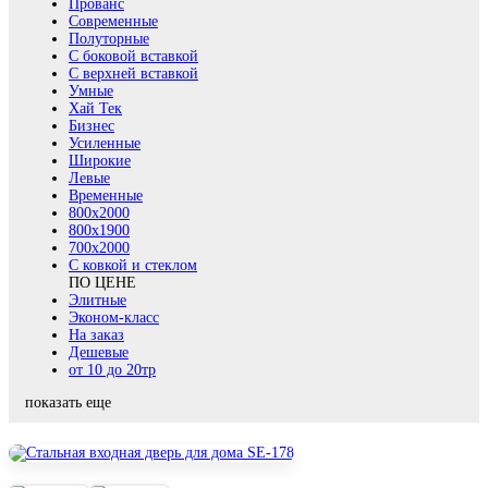
Прованс
Современные
Полуторные
С боковой вставкой
С верхней вставкой
Умные
Хай Тек
Бизнес
Усиленные
Широкие
Левые
Временные
800х2000
800x1900
700x2000
С ковкой и стеклом
ПО ЦЕНЕ
Элитные
Эконом-класс
На заказ
Дешевые
от 10 до 20тр
показать еще