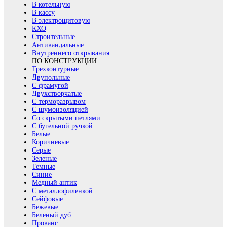
В котельную
В кассу
В электрощитовую
КХО
Строительные
Антивандальные
Внутреннего открывания
ПО КОНСТРУКЦИИ
Трехконтурные
Двупольные
С фрамугой
Двухстворчатые
С терморазрывом
С шумоизоляцией
Со скрытыми петлями
С бугельной ручкой
Белые
Коричневые
Серые
Зеленые
Темные
Синие
Медный антик
С металлофиленкой
Сейфовые
Бежевые
Беленый дуб
Прованс