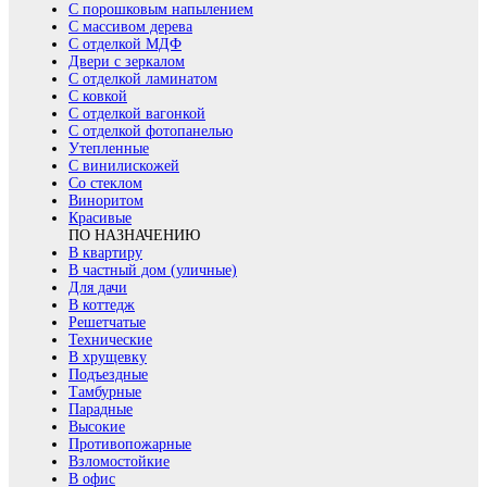
С порошковым напылением
С массивом дерева
С отделкой МДФ
Двери с зеркалом
С отделкой ламинатом
С ковкой
С отделкой вагонкой
С отделкой фотопанелью
Утепленные
С винилискожей
Со стеклом
Виноритом
Красивые
ПО НАЗНАЧЕНИЮ
В квартиру
В частный дом (уличные)
Для дачи
В коттедж
Решетчатые
Технические
В хрущевку
Подъездные
Тамбурные
Парадные
Высокие
Противопожарные
Взломостойкие
В офис